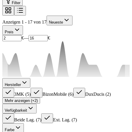
Filter
Anzeigen 1 - 17 von 17
Neueste
Preis
€
—
€
Hersteller
3MK
(
5
)
BizonMobile
(
6
)
DuxDucis
(
2
)
Mehr anzeigen (+2)
Verfügbarkeit
Beide Lag.
(
7
)
Ext. Lag.
(
7
)
Farbe