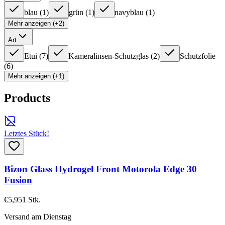
blau
(
1
)
grün
(
1
)
navyblau
(
1
)
Mehr anzeigen (+2)
Art
Etui
(
7
)
Kameralinsen-Schutzglas
(
2
)
Schutzfolie
(
6
)
Mehr anzeigen (+1)
Products
Letztes Stück!
Bizon Glass Hydrogel Front Motorola Edge 30
Fusion
€5,95
1
Stk.
Versand am Dienstag