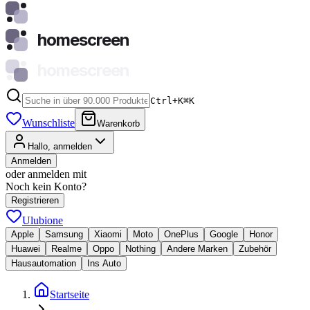
homescreen
homescreen
Ctrl+K
⌘
K
Wunschliste
Warenkorb
Hallo, anmelden
Anmelden
oder anmelden mit
Noch kein Konto?
Registrieren
Ulubione
Apple
Samsung
Xiaomi
Moto
OnePlus
Google
Honor
Huawei
Realme
Oppo
Nothing
Andere Marken
Zubehör
Hausautomation
Ins Auto
Startseite