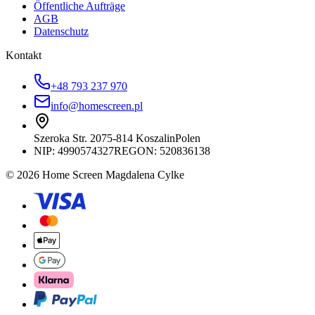
Öffentliche Aufträge
AGB
Datenschutz
Kontakt
+48 793 237 970
info@homescreen.pl
Szeroka Str. 20
75-814 Koszalin
Polen
NIP:
4990574327
REGON: 520836138
© 2026 Home Screen Magdalena Cylke