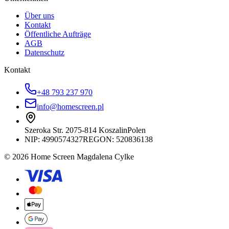
Über uns
Kontakt
Öffentliche Aufträge
AGB
Datenschutz
Kontakt
+48 793 237 970
info@homescreen.pl
Szeroka Str. 20
75-814 Koszalin
Polen
NIP:
4990574327
REGON: 520836138
© 2026 Home Screen Magdalena Cylke