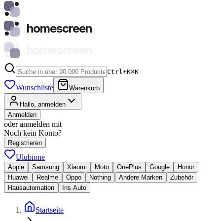
homescreen
homescreen
Ctrl+K
⌘
K
Wunschliste
Warenkorb
Hallo, anmelden
Anmelden
oder anmelden mit
Noch kein Konto?
Registrieren
Ulubione
Apple
Samsung
Xiaomi
Moto
OnePlus
Google
Honor
Huawei
Realme
Oppo
Nothing
Andere Marken
Zubehör
Hausautomation
Ins Auto
Startseite