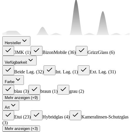
Hersteller
3MK
(
1
)
BizonMobile
(
36
)
GrizzGlass
(
6
)
Verfügbarkeit
Beide Lag.
(
32
)
Int. Lag.
(
1
)
Ext. Lag.
(
31
)
Farbe
blau
(
3
)
braun
(
1
)
grau
(
2
)
Mehr anzeigen (+9)
Art
Etui
(
23
)
Hybridglas
(
4
)
Kameralinsen-Schutzglas
(
3
)
Mehr anzeigen (+3)