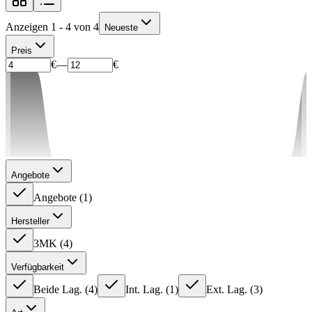
Anzeigen 1 - 4 von 4
Neueste
Preis
€
—
€
Angebote
Angebote
(
1
)
Hersteller
3MK
(
4
)
Verfügbarkeit
Beide Lag.
(
4
)
Int. Lag.
(
1
)
Ext. Lag.
(
3
)