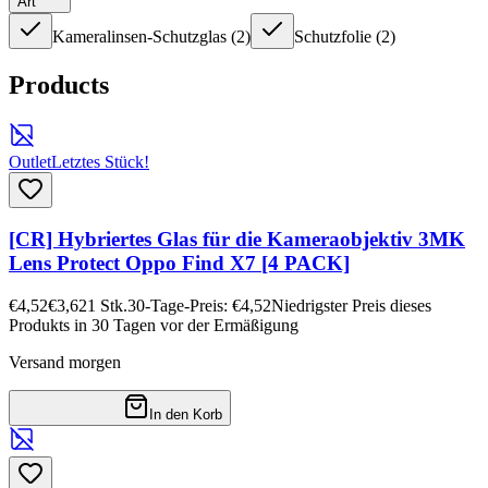
Art
Kameralinsen-Schutzglas
(
2
)
Schutzfolie
(
2
)
Products
Outlet
Letztes Stück!
[CR] Hybriertes Glas für die Kameraobjektiv 3MK
Lens Protect Oppo Find X7 [4 PACK]
€4,52
€3,62
1
Stk.
30-Tage-Preis: €4,52
Niedrigster Preis dieses
Produkts in 30 Tagen vor der Ermäßigung
Versand morgen
In den Korb