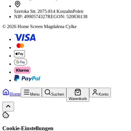
Szeroka Str. 20
75-814 Koszalin
Polen
NIP:
4990574327
REGON: 520836138
© 2026 Home Screen Magdalena Cylke
Home
Menu
Suchen
Konto
Warenkorb
Cookie-Einstellungen