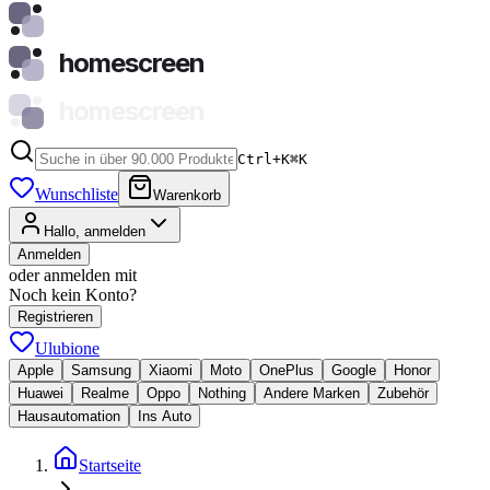
homescreen
homescreen
Ctrl+K
⌘
K
Wunschliste
Warenkorb
Hallo, anmelden
Anmelden
oder anmelden mit
Noch kein Konto?
Registrieren
Ulubione
Apple
Samsung
Xiaomi
Moto
OnePlus
Google
Honor
Huawei
Realme
Oppo
Nothing
Andere Marken
Zubehör
Hausautomation
Ins Auto
Startseite