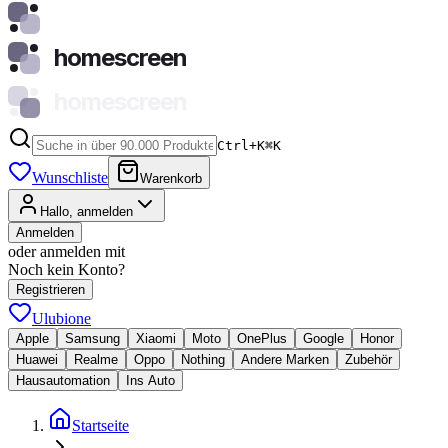
homescreen
homescreen
Ctrl+K
⌘
K
Wunschliste
Warenkorb
Hallo, anmelden
Anmelden
oder anmelden mit
Noch kein Konto?
Registrieren
Ulubione
Apple
Samsung
Xiaomi
Moto
OnePlus
Google
Honor
Huawei
Realme
Oppo
Nothing
Andere Marken
Zubehör
Hausautomation
Ins Auto
Startseite