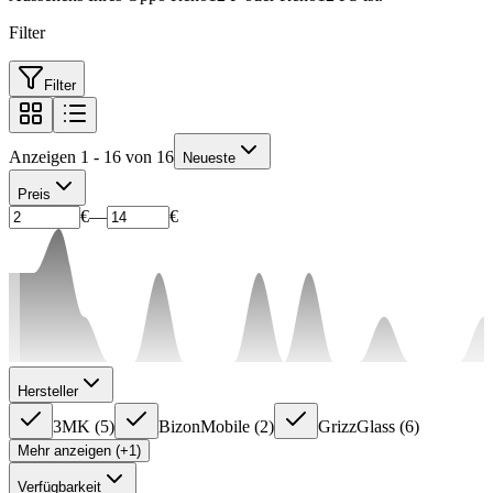
Filter
Filter
Anzeigen 1 - 16 von 16
Neueste
Preis
€
—
€
Hersteller
3MK
(
5
)
BizonMobile
(
2
)
GrizzGlass
(
6
)
Mehr anzeigen (+1)
Verfügbarkeit