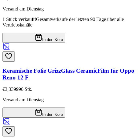
Versand am Dienstag
1 Stück verkauft!
Gesamtverkäufe der letzten 90 Tage über alle
Vertriebskanäle
In den Korb
Keramische Folie GrizzGlass CeramicFilm für Oppo
Reno 12 F
€3,33
9996
Stk.
Versand am Dienstag
In den Korb