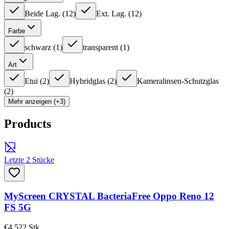
Beide Lag.
(
12
)
Ext. Lag.
(
12
)
Farbe
schwarz
(
1
)
transparent
(
1
)
Art
Etui
(
2
)
Hybridglas
(
2
)
Kameralinsen-Schutzglas
(
2
)
Mehr anzeigen (+3)
Products
Letzte 2 Stücke
MyScreen CRYSTAL BacteriaFree Oppo Reno 12
FS 5G
€4,52
2
Stk.