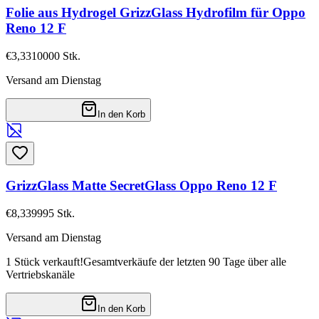
Folie aus Hydrogel GrizzGlass Hydrofilm für Oppo
Reno 12 F
€3,33
10000
Stk.
Versand am Dienstag
In den Korb
GrizzGlass Matte SecretGlass Oppo Reno 12 F
€8,33
9995
Stk.
Versand am Dienstag
1 Stück verkauft!
Gesamtverkäufe der letzten 90 Tage über alle
Vertriebskanäle
In den Korb