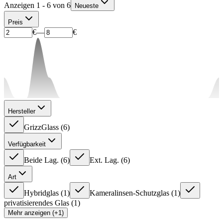
Anzeigen 1 - 6 von 6
Neueste
Preis
€
—
€
Hersteller
GrizzGlass
(
6
)
Verfügbarkeit
Beide Lag.
(
6
)
Ext. Lag.
(
6
)
Art
Hybridglas
(
1
)
Kameralinsen-Schutzglas
(
1
)
privatisierendes Glas
(
1
)
Mehr anzeigen (+1)