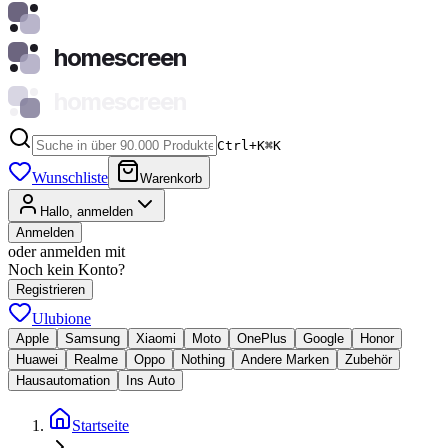
homescreen
homescreen
Ctrl+K
⌘
K
Wunschliste
Warenkorb
Hallo, anmelden
Anmelden
oder anmelden mit
Noch kein Konto?
Registrieren
Ulubione
Apple
Samsung
Xiaomi
Moto
OnePlus
Google
Honor
Huawei
Realme
Oppo
Nothing
Andere Marken
Zubehör
Hausautomation
Ins Auto
Startseite