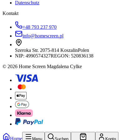
Datenschutz
Kontakt
+48 793 237 970
info@homescreen.pl
Szeroka Str. 20
75-814 Koszalin
Polen
NIP:
4990574327
REGON: 520836138
© 2026 Home Screen Magdalena Cylke
Home
Menu
Suchen
Konto