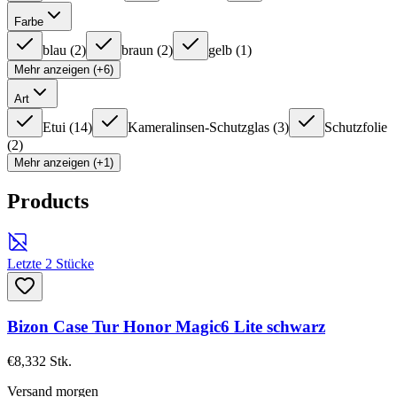
Farbe
blau
(
2
)
braun
(
2
)
gelb
(
1
)
Mehr anzeigen (+6)
Art
Etui
(
14
)
Kameralinsen-Schutzglas
(
3
)
Schutzfolie
(
2
)
Mehr anzeigen (+1)
Products
Letzte 2 Stücke
Bizon Case Tur Honor Magic6 Lite schwarz
€8,33
2
Stk.
Versand morgen