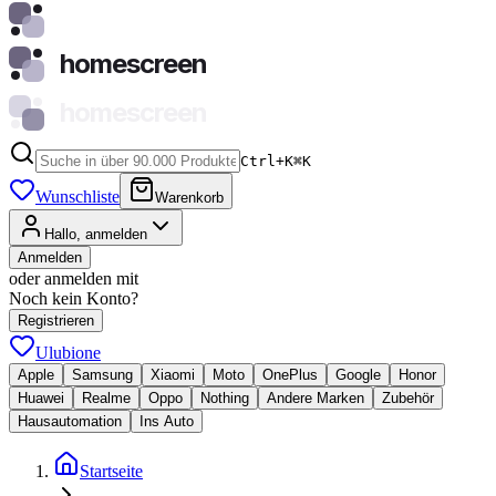
homescreen
homescreen
Ctrl+K
⌘
K
Wunschliste
Warenkorb
Hallo, anmelden
Anmelden
oder anmelden mit
Noch kein Konto?
Registrieren
Ulubione
Apple
Samsung
Xiaomi
Moto
OnePlus
Google
Honor
Huawei
Realme
Oppo
Nothing
Andere Marken
Zubehör
Hausautomation
Ins Auto
Startseite