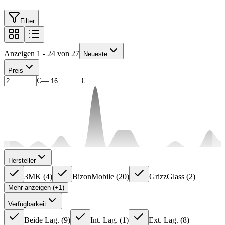
Filter
Anzeigen 1 - 24 von 27
Neueste
Preis
€
—
€
Hersteller
3MK
(
4
)
BizonMobile
(
20
)
GrizzGlass
(
2
)
Mehr anzeigen (+1)
Verfügbarkeit
Beide Lag.
(
9
)
Int. Lag.
(
1
)
Ext. Lag.
(
8
)