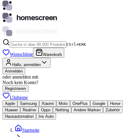
homescreen
homescreen
Ctrl+K
⌘
K
Wunschliste
Warenkorb
Hallo, anmelden
Anmelden
oder anmelden mit
Noch kein Konto?
Registrieren
Ulubione
Apple
Samsung
Xiaomi
Moto
OnePlus
Google
Honor
Huawei
Realme
Oppo
Nothing
Andere Marken
Zubehör
Hausautomation
Ins Auto
Startseite