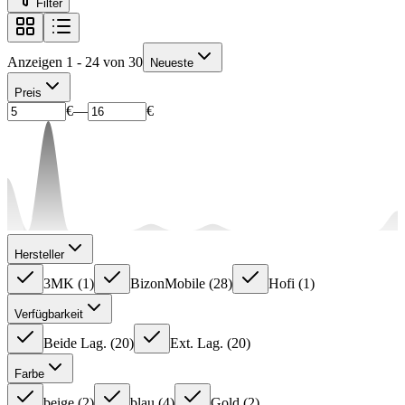
Filter
Anzeigen 1 - 24 von 30
Neueste
Preis
€
—
€
Hersteller
3MK
(
1
)
BizonMobile
(
28
)
Hofi
(
1
)
Verfügbarkeit
Beide Lag.
(
20
)
Ext. Lag.
(
20
)
Farbe
beige
(
2
)
blau
(
4
)
Gold
(
2
)