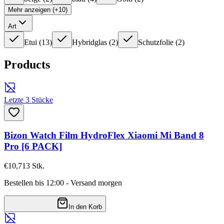
Mehr anzeigen (+10)
Art
Etui
(
13
)
Hybridglas
(
2
)
Schutzfolie
(
2
)
Products
Letzte 3 Stücke
Bizon Watch Film HydroFlex Xiaomi Mi Band 8
Pro [6 PACK]
€10,71
3
Stk.
Bestellen bis 12:00 - Versand morgen
In den Korb