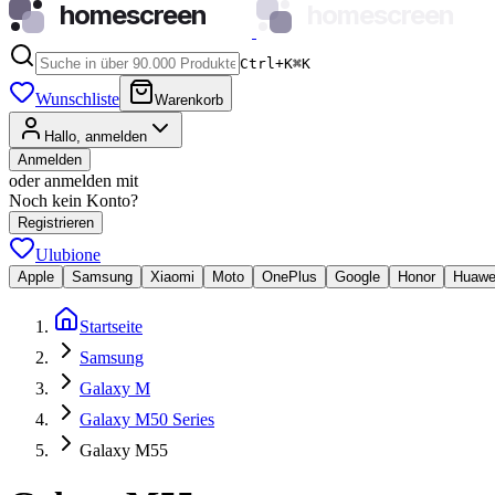
homescreen
homescreen
Ctrl+K
⌘
K
Wunschliste
Warenkorb
Hallo, anmelden
Anmelden
oder anmelden mit
Noch kein Konto?
Registrieren
Ulubione
Apple
Samsung
Xiaomi
Moto
OnePlus
Google
Honor
Huawe
Startseite
Samsung
Galaxy M
Galaxy M50 Series
Galaxy M55