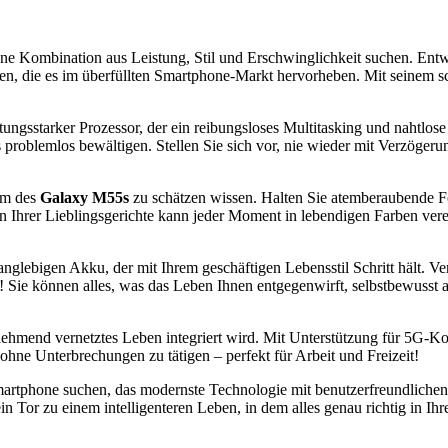
eine Kombination aus Leistung, Stil und Erschwinglichkeit suchen. Ent
onen, die es im überfüllten Smartphone-Markt hervorheben. Mit seine
istungsstarker Prozessor, der ein reibungsloses Multitasking und nahtlo
les problemlos bewältigen. Stellen Sie sich vor, nie wieder mit Verzög
tem des
Galaxy M55s
zu schätzen wissen. Halten Sie atemberaubende Fot
 Ihrer Lieblingsgerichte kann jeder Moment in lebendigen Farben ve
anglebigen Akku, der mit Ihrem geschäftigen Lebensstil Schritt hält. 
! Sie können alles, was das Leben Ihnen entgegenwirft, selbstbewusst
zunehmend vernetztes Leben integriert wird. Mit Unterstützung für 5G-K
hne Unterbrechungen zu tätigen – perfekt für Arbeit und Freizeit!
martphone suchen, das modernste Technologie mit benutzerfreundliche
ein Tor zu einem intelligenteren Leben, in dem alles genau richtig in Ih