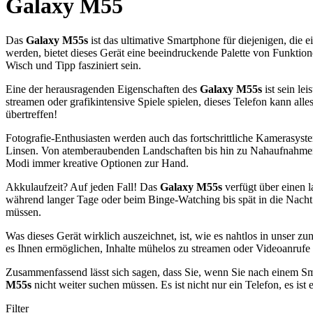
Galaxy M55
Das
Galaxy M55s
ist das ultimative Smartphone für diejenigen, die 
werden, bietet dieses Gerät eine beeindruckende Palette von Funkti
Wisch und Tipp fasziniert sein.
Eine der herausragenden Eigenschaften des
Galaxy M55s
ist sein le
streamen oder grafikintensive Spiele spielen, dieses Telefon kann al
übertreffen!
Fotografie-Enthusiasten werden auch das fortschrittliche Kamerasys
Linsen. Von atemberaubenden Landschaften bis hin zu Nahaufnahmen
Modi immer kreative Optionen zur Hand.
Akkulaufzeit? Auf jeden Fall! Das
Galaxy M55s
verfügt über einen l
während langer Tage oder beim Binge-Watching bis spät in die Nacht
müssen.
Was dieses Gerät wirklich auszeichnet, ist, wie es nahtlos in unser 
es Ihnen ermöglichen, Inhalte mühelos zu streamen oder Videoanrufe o
Zusammenfassend lässt sich sagen, dass Sie, wenn Sie nach einem S
M55s
nicht weiter suchen müssen. Es ist nicht nur ein Telefon, es ist 
Filter