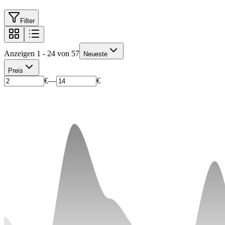
Filter
Anzeigen 1 - 24 von 57
Neueste
Preis
€
—
€