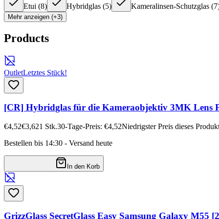
Etui
(
8
)
Hybridglas
(
5
)
Kameralinsen-Schutzglas
(
7
Mehr anzeigen (+3)
Products
Outlet
Letztes Stück!
[CR] Hybridglas für die Kameraobjektiv 3MK Lens
€4,52
€3,62
1
Stk.
30-Tage-Preis: €4,52
Niedrigster Preis dieses Produ
Bestellen bis 14:30 - Versand heute
In den Korb
GrizzGlass SecretGlass Easy Samsung Galaxy M55 