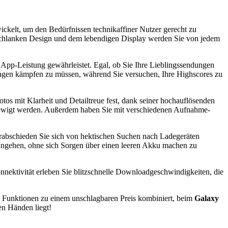
wickelt, um den Bedürfnissen technikaffiner Nutzer gerecht zu
m schlanken Design und dem lebendigen Display werden Sie von jedem
se App-Leistung gewährleistet. Egal, ob Sie Ihre Lieblingssendungen
erungen kämpfen zu müssen, während Sie versuchen, Ihre Highscores zu
os mit Klarheit und Detailtreue fest, dank seiner hochauflösenden
rewigt werden. Außerdem haben Sie mit verschiedenen Aufnahme-
Verabschieden Sie sich von hektischen Suchen nach Ladegeräten
 angehen, ohne sich Sorgen über einen leeren Akku machen zu
onnektivität erleben Sie blitzschnelle Downloadgeschwindigkeiten, die
n Funktionen zu einem unschlagbaren Preis kombiniert, beim
Galaxy
ren Händen liegt!