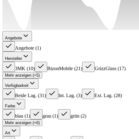
Angebote
Angebote
(
1
)
Hersteller
3MK
(
10
)
BizonMobile
(
21
)
GrizzGlass
(
17
)
Mehr anzeigen (+5)
Verfügbarkeit
Beide Lag.
(
31
)
Int. Lag.
(
3
)
Ext. Lag.
(
28
)
Farbe
blau
(
1
)
grau
(
1
)
grün
(
2
)
Mehr anzeigen (+6)
Art