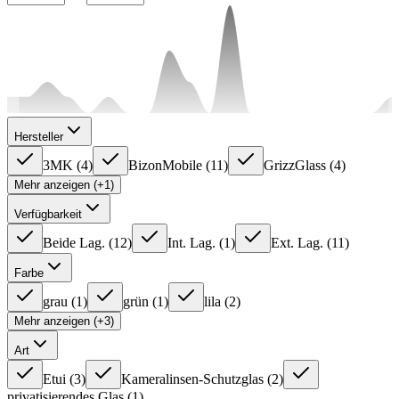
Hersteller
3MK
(
4
)
BizonMobile
(
11
)
GrizzGlass
(
4
)
Mehr anzeigen (+1)
Verfügbarkeit
Beide Lag.
(
12
)
Int. Lag.
(
1
)
Ext. Lag.
(
11
)
Farbe
grau
(
1
)
grün
(
1
)
lila
(
2
)
Mehr anzeigen (+3)
Art
Etui
(
3
)
Kameralinsen-Schutzglas
(
2
)
privatisierendes Glas
(
1
)