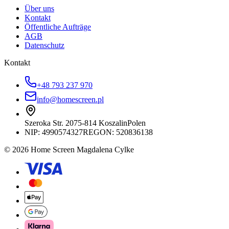
Über uns
Kontakt
Öffentliche Aufträge
AGB
Datenschutz
Kontakt
+48 793 237 970
info@homescreen.pl
Szeroka Str. 20
75-814 Koszalin
Polen
NIP:
4990574327
REGON: 520836138
© 2026 Home Screen Magdalena Cylke