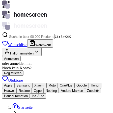
homescreen
homescreen
Ctrl+K
⌘
K
Wunschliste
Warenkorb
Hallo, anmelden
Anmelden
oder anmelden mit
Noch kein Konto?
Registrieren
Ulubione
Apple
Samsung
Xiaomi
Moto
OnePlus
Google
Honor
Huawei
Realme
Oppo
Nothing
Andere Marken
Zubehör
Hausautomation
Ins Auto
Startseite