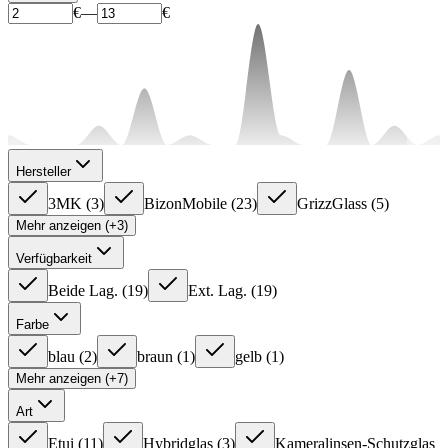
€
—
€
Hersteller
3MK
(
3
)
BizonMobile
(
23
)
GrizzGlass
(
5
)
Mehr anzeigen (+3)
Verfügbarkeit
Beide Lag.
(
19
)
Ext. Lag.
(
19
)
Farbe
blau
(
2
)
braun
(
1
)
gelb
(
1
)
Mehr anzeigen (+7)
Art
Etui
(
11
)
Hybridglas
(
3
)
Kameralinsen-Schutzglas