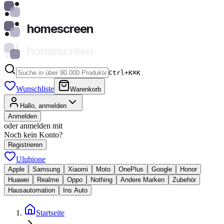
homescreen
homescreen
Ctrl+K
⌘
K
Wunschliste
Warenkorb
Hallo, anmelden
Anmelden
oder anmelden mit
Noch kein Konto?
Registrieren
Ulubione
Apple
Samsung
Xiaomi
Moto
OnePlus
Google
Honor
Huawei
Realme
Oppo
Nothing
Andere Marken
Zubehör
Hausautomation
Ins Auto
Startseite