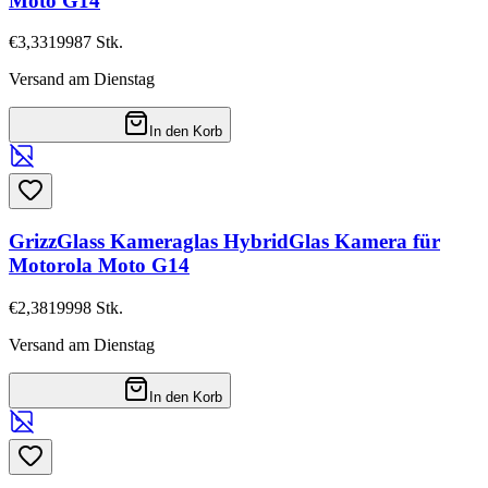
Moto G14
€3,33
19987
Stk.
Versand am Dienstag
In den Korb
GrizzGlass Kameraglas HybridGlas Kamera für
Motorola Moto G14
€2,38
19998
Stk.
Versand am Dienstag
In den Korb