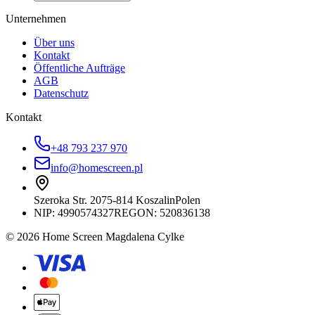
Unternehmen
Über uns
Kontakt
Öffentliche Aufträge
AGB
Datenschutz
Kontakt
+48 793 237 970
info@homescreen.pl
Szeroka Str. 20
75-814 Koszalin
Polen
NIP:
4990574327
REGON: 520836138
© 2026 Home Screen Magdalena Cylke