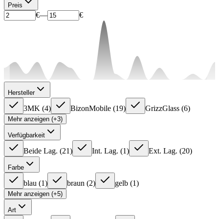
Preis
€
—
€
Hersteller
3MK
(
4
)
BizonMobile
(
19
)
GrizzGlass
(
6
)
Mehr anzeigen (+3)
Verfügbarkeit
Beide Lag.
(
21
)
Int. Lag.
(
1
)
Ext. Lag.
(
20
)
Farbe
blau
(
1
)
braun
(
2
)
gelb
(
1
)
Mehr anzeigen (+5)
Art