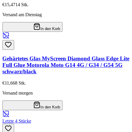
€15,47
14
Stk.
Versand am Dienstag
In den Korb
Gehärtetes Glas MyScreen Diamond Glass Edge Lite
Full Glue Motorola Moto G14 4G / G34 / G54 5G
schwarz/black
€11,66
8
Stk.
Versand morgen
In den Korb
Letzte 4 Stücke