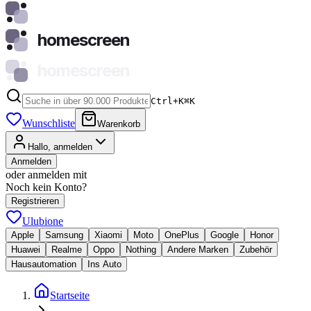
homescreen
homescreen
Ctrl+K
⌘
K
Wunschliste
Warenkorb
Hallo, anmelden
Anmelden
oder anmelden mit
Noch kein Konto?
Registrieren
Ulubione
Apple
Samsung
Xiaomi
Moto
OnePlus
Google
Honor
Huawei
Realme
Oppo
Nothing
Andere Marken
Zubehör
Hausautomation
Ins Auto
Startseite